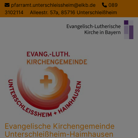
Direkt
pfarramt.unterschleissheim@elkb.de
089
zum
3102114
Alleestr. 57a, 85716 Unterschleißheim
Inhalt
Evangelische Kirchengemeinde
Unterschleißheim-Haimhausen