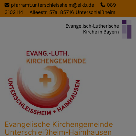
Direkt
pfarramt.unterschleissheim@elkb.de
089
zum
3102114
Alleestr. 57a, 85716 Unterschleißheim
Inhalt
Evangelische Kirchengemeinde
Unterschleißheim-Haimhausen