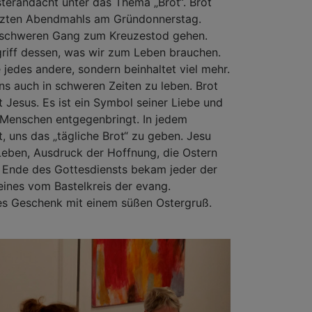
Osterandacht unter das Thema „Brot“. Brot
etzten Abendmahls am Gründonnerstag.
 schweren Gang zum Kreuzestod gehen.
griff dessen, was wir zum Leben brauchen.
e jedes andere, sondern beinhaltet viel mehr.
uns auch in schweren Zeiten zu leben. Brot
 Jesus. Es ist ein Symbol seiner Liebe und
 Menschen entgegenbringt. In jedem
t, uns das „tägliche Brot“ zu geben. Jesu
 Leben, Ausdruck der Hoffnung, die Ostern
Ende des Gottesdiensts bekam jeder der
eines vom Bastelkreis der evang.
es Geschenk mit einem süßen Ostergruß.