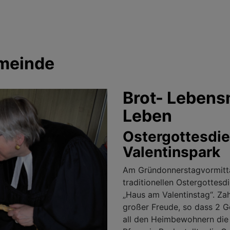
emeinde
Brot- Lebensm
Leben
Ostergottesdie
Valentinspark
Am Gründonnerstagvormitta
traditionellen Ostergottesd
„Haus am Valentinstag“. Zah
großer Freude, so dass 2 Go
all den Heimbewohnern die