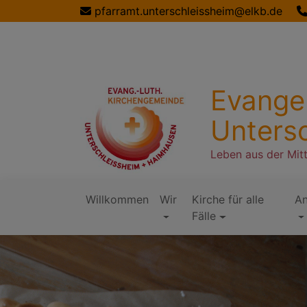
Direkt
pfarramt.unterschleissheim@elkb.de
zum
Inhalt
Evange
Unters
Leben aus der Mit
Willkommen
Wir
Kirche für alle
A
Hauptnavigation
Fälle