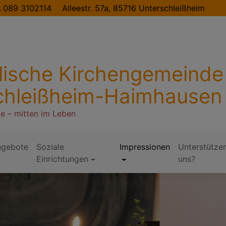
089 3102114
Alleestr. 57a, 85716 Unterschleißheim
lische Kirchengemeinde
chleißheim-Haimhausen
te – mitten im Leben
ngebote
Soziale
Impressionen
Unterstützen
Einrichtungen
uns?