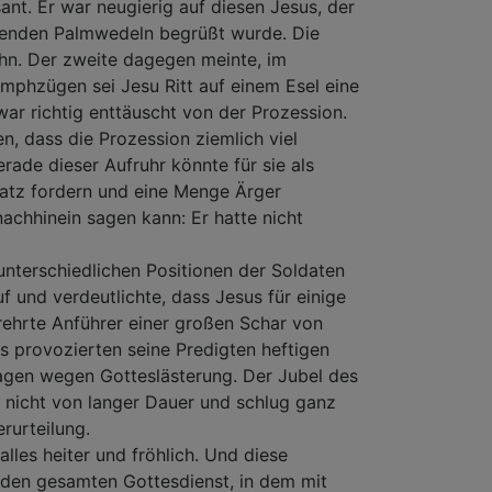
ant. Er war neugierig auf diesen Jesus, der
henden Palmwedeln begrüßt wurde. Die
ihn. Der zweite dagegen meinte, im
umphzügen sei Jesu Ritt auf einem Esel eine
war richtig enttäuscht von der Prozession.
, dass die Prozession ziemlich viel
rade dieser Aufruhr könnte für sie als
satz fordern und eine Menge Ärger
achhinein sagen kann: Er hatte nicht
 unterschiedlichen Positionen der Soldaten
uf und verdeutlichte, dass Jesus für einige
rehrte Anführer einer großen Schar von
s provozierten seine Predigten heftigen
agen wegen Gotteslästerung. Der Jubel des
 nicht von langer Dauer und schlug ganz
rurteilung.
les heiter und fröhlich. Und diese
den gesamten Gottesdienst, in dem mit