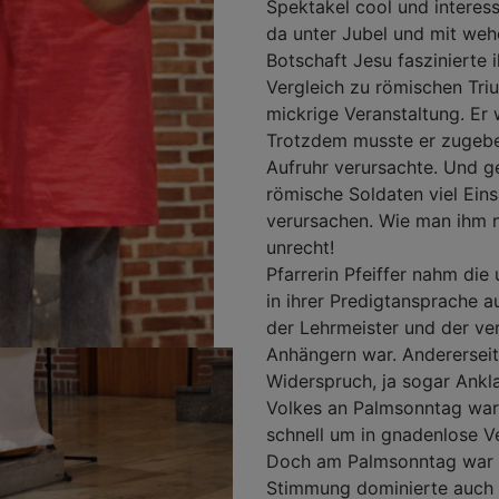
Spektakel cool und interess
da unter Jubel und mit we
Botschaft Jesu faszinierte 
Vergleich zu römischen Tri
mickrige Veranstaltung. Er 
Trotzdem musste er zugeben
Aufruhr verursachte. Und ge
römische Soldaten viel Ein
verursachen. Wie man ihm n
unrecht!
Pfarrerin Pfeiffer nahm die
in ihrer Predigtansprache a
der Lehrmeister und der ve
Anhängern war. Andererseit
Widerspruch, ja sogar Ankl
Volkes an Palmsonntag war
schnell um in gnadenlose Ve
Doch am Palmsonntag war al
Stimmung dominierte auch 