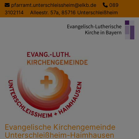
Direkt
pfarramt.unterschleissheim@elkb.de
089
zum
3102114
Alleestr. 57a, 85716 Unterschleißheim
Inhalt
Evangelische Kirchengemeinde
Unterschleißheim-Haimhausen