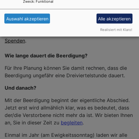
Zweck
:
Funktional
Welche Kosten kommen auf uns zu?
Auswahl akzeptieren
Alle akzeptieren
Von kirchlicher Seite wird Ihnen nichts in Rechnung
Realisiert mit Klaro!
gestellt. Selbstverständlich freuen wir uns über
Spenden
.
Wie lange dauert die Beerdigung?
Für Ihre Planung können Sie damit rechnen, dass die
Beerdigung ungefähr eine Dreiviertelstunde dauert.
Und danach?
Mit der Beerdigung beginnt der eigentliche Abschied.
Jetzt erst wird allmählich klar, was es bedeutet, dass
der/die Verstorbene nicht mehr da ist. Wir bieten Ihnen
an, Sie in dieser Zeit zu
begleiten
.
Einmal im Jahr (am Ewigkeitssonntag) laden wir alle