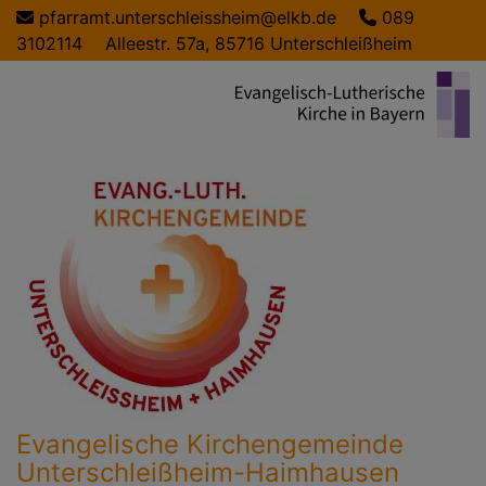
Direkt
pfarramt.unterschleissheim@elkb.de
089
zum
3102114
Alleestr. 57a, 85716 Unterschleißheim
Inhalt
Evangelische Kirchengemeinde
Unterschleißheim-Haimhausen