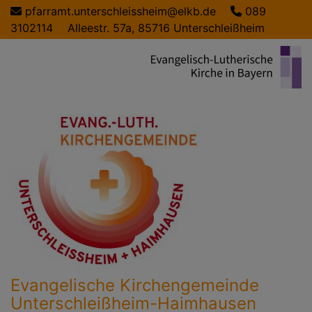
Direkt
pfarramt.unterschleissheim@elkb.de
089
zum
3102114
Alleestr. 57a, 85716 Unterschleißheim
Inhalt
Evangelische Kirchengemeinde
Unterschleißheim-Haimhausen