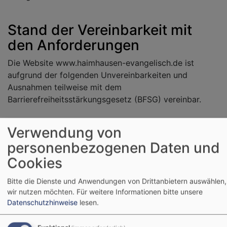
Stand der Vereinbarkeit mit
den Anforderungen
Die Website www.haimhausen-evangelisch.de ist
aufgrund der folgenden Unvereinbarkeiten und
Ausnahmen teilweise mit dem
Barrierefreiheitsstärkungsgesetz (BFSG) vereinbar.
Verwendung von
Einschränkungen in der
personenbezogenen Daten und
Barrierefreiheit beim Theme
VK
Cookies
Philippus next
Hier den Text für vk_blockly einfügen.
Bitte die Dienste und Anwendungen von Drittanbietern auswählen,
wir nutzen möchten.
Für weitere Informationen bitte unsere
Datenschutzhinweise
lesen.
Nicht barrierefreie Inhalte