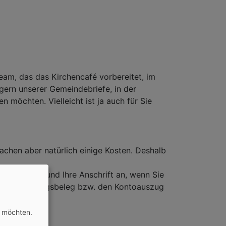
am, das das Kirchencafé vorbereitet, im
ern unserer Gemeindebriefe, in der
 möchten. Vielleicht ist ja auch für Sie
chen aber natürlich einige Kosten. Deshalb
ren Namen und Ihre Anschrift an, wenn Sie
en Überweisungsbeleg bzw. den Kontoauszug
n möchten.