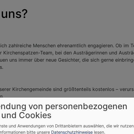
 uns?
ich zahlreiche Menschen ehrenamtlich engagieren. Ob im Te
r Kirchenspatzen-Team, bei den Austrägerinnen und Austräg
en uns immer über neue Gesichter, die sich gerne einbringen
s.
rer Kirchengemeinde sind größtenteils kostenlos – verursa
g.
 Konto überweisen. Bitte geben Sie im Verwendungszweck Ih
ndung von personenbezogenen
m Betrag bis zu 300 € erkennt das Finanzamt aber auch d
 und Cookies
enste und Anwendungen von Drittanbietern auswählen, die wir nutze
Informationen bitte unsere
Datenschutzhinweise
lesen.