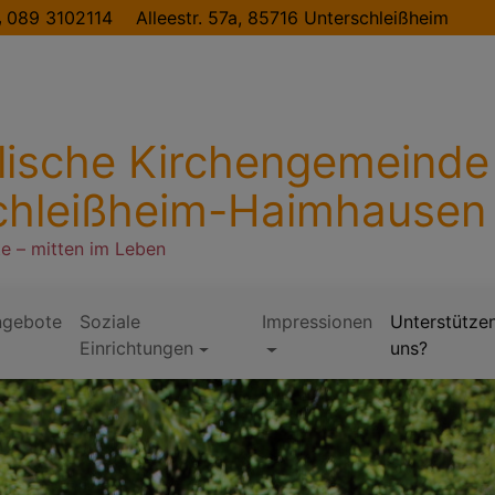
089 3102114
Alleestr. 57a, 85716 Unterschleißheim
lische Kirchengemeinde
chleißheim-Haimhausen
te – mitten im Leben
ngebote
Soziale
Impressionen
Unterstützen
Einrichtungen
uns?