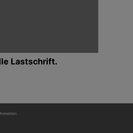
le Lastschrift.
nutzermenü
Anmelden