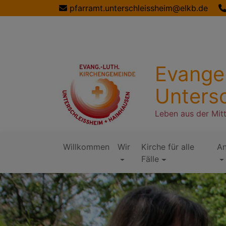
Direkt
pfarramt.unterschleissheim@elkb.de
zum
Inhalt
Evange
Unters
Leben aus der Mit
Willkommen
Wir
Kirche für alle
A
Hauptnavigation
Fälle